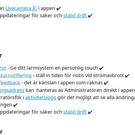
ån 
Livecamera IC
 i appen ✔️ 
pdateringar för säker och 
stabil drift
 ✔️  
r
mn
 - Ge ditt larmsystem en personlig touch ✔️ 
urnotifiering
 - ställ in tiden för notis vid strömavbrott ✔️
 feedback
 - det är känslan i appen som räknas ✔️
ingsadress
 kan  hanteras av Administratören direkt i appen
atörsflik i 
aktivitetslogg
 gör det möjligt att se alla ändring
ingen ✔️
pdateringar för säker och 
stabil drift
 ✔️  
r