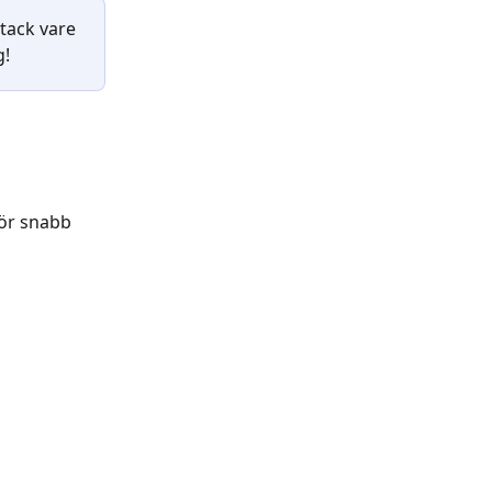
tack vare 
! 
för snabb 