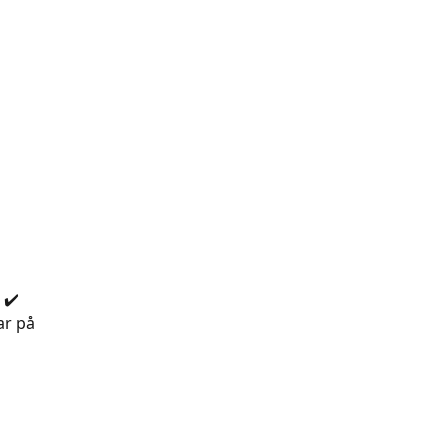
 ✔️
ar på 