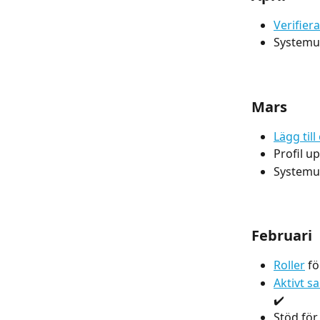
Verifier
Systemup
Mars
Lägg till
Profil u
Systemup
Februari
Roller
 f
Aktivt s
✔️
Stöd för