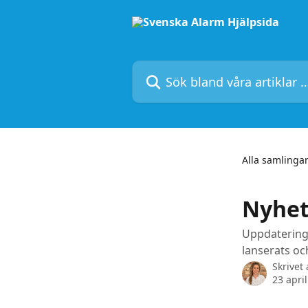
Hoppa till huvudinnehåll
Sök bland våra artiklar …
Alla samlinga
Nyhet
Uppdateringa
lanserats oc
Skrivet
23 apri