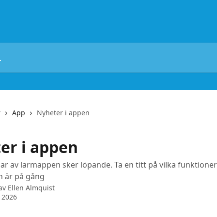
r
App
Nyheter i appen
er i appen
r av larmappen sker löpande. Ta en titt på vilka funktione
h är på gång
 av
Ellen Almquist
l 2026