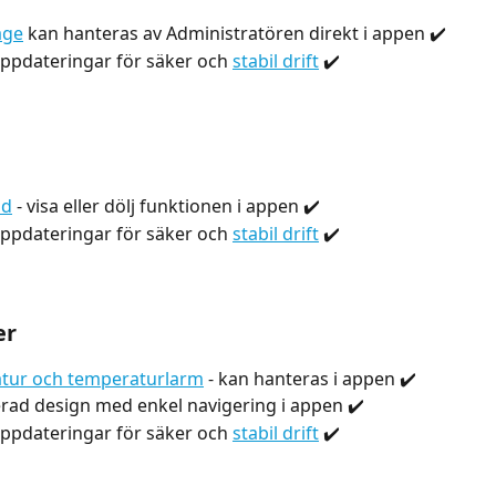
äge
 kan hanteras av Administratören direkt i appen ✔️ 
pdateringar för säker och 
stabil drift
 ✔️ 
dd
 - visa eller dölj funktionen i appen ✔️ 
pdateringar för säker och 
stabil drift
 ✔️
er
tur och temperaturlarm
 - kan hanteras i appen ✔️
ad design med enkel navigering i appen ✔️
pdateringar för säker och 
stabil drift
 ✔️