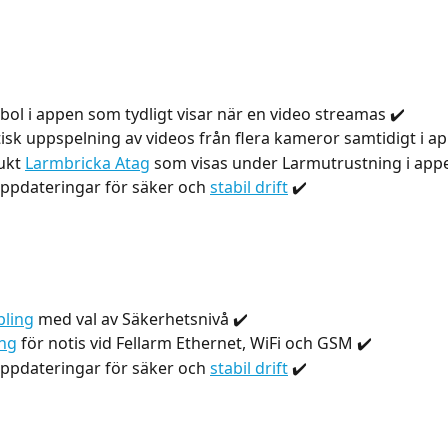
bol i appen som tydligt visar när en video streamas ✔️
sk uppspelning av videos från flera kameror samtidigt i a
ukt 
Larmbricka Atag
 som visas under Larmutrustning i app
pdateringar för säker och 
stabil drift
 ✔️  
ling
 med val av Säkerhetsnivå ✔️
ing
 för notis vid Fellarm Ethernet, WiFi och GSM ✔️
pdateringar för säker och 
stabil drift
 ✔️  