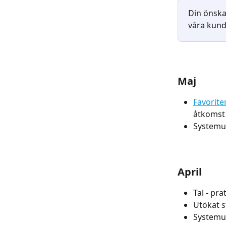
Din önska
våra kund
Maj
Favorite
åtkomst 
Systemup
April
Tal - pra
Utökat s
Systemup