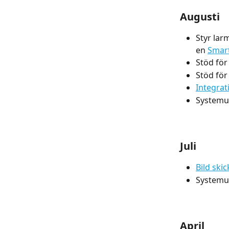
Augusti
Styr lar
en 
Smart
Stöd fö
Stöd för
Integra
Systemup
Juli
Bild ski
Systemup
April