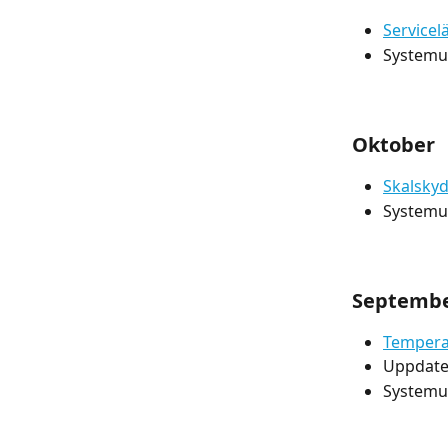
Servicel
Systemup
Oktober
Skalsky
Systemup
Septemb
Tempera
Uppdater
Systemup