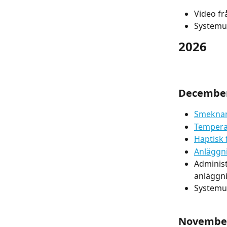
Video fr
Systemup
2026
Decembe
Smekna
Temperat
Haptisk
Anläggn
Administr
anläggn
Systemup
Novembe