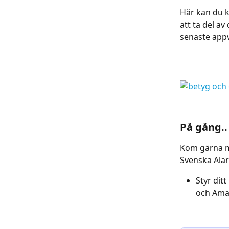
Här kan du k
att ta del a
senaste app
På gång..
Kom gärna me
Svenska Alar
Styr dit
och Ama