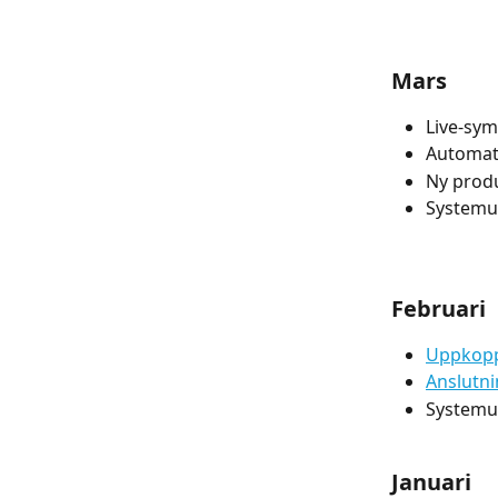
Mars
Live-sym
Automati
Ny prod
Systemup
Februari
Uppkopp
Anslutn
Systemup
Januari