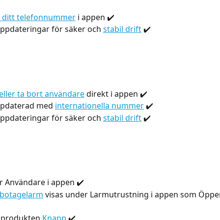
a ditt telefonnummer
 i appen ✔️
pdateringar för säker och 
stabil drift
 ✔️ 
 eller ta bort användare
 direkt i appen ✔️
ppdaterad med 
internationella nummer
 ✔️
pdateringar för säker och 
stabil drift
 ✔️ 
ör Användare i appen ✔️
abotagelarm
 visas under Larmutrustning i appen som Öppe
 produkten 
Knapp
 ✔️