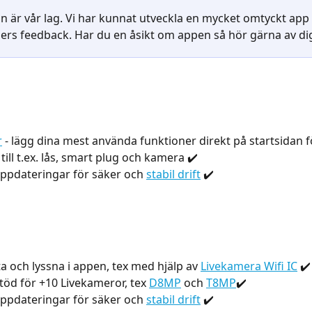
n är vår lag. Vi har kunnat utveckla en mycket omtyckt app 
ers feedback. Har du en åsikt om appen så hör gärna av dig
r
 - lägg dina mest använda funktioner direkt på startsidan 
till t.ex. lås, smart plug och kamera ✔️
pdateringar för säker och 
stabil drift
 ✔️
ta och lyssna i appen, tex med hjälp av 
Livekamera Wifi IC
 ✔️
töd för +10 Livekameror, tex 
D8MP
 och 
T8MP
✔️ 
pdateringar för säker och 
stabil drift
 ✔️  