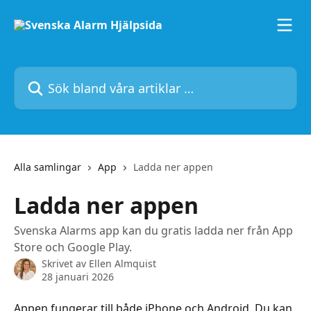
Hoppa till huvudinnehåll
Sök bland våra artiklar …
Alla samlingar
App
Ladda ner appen
Ladda ner appen
Svenska Alarms app kan du gratis ladda ner från App
Store och Google Play.
Skrivet av
Ellen Almquist
28 januari 2026
Appen fungerar till både iPhone och Android. Du kan 