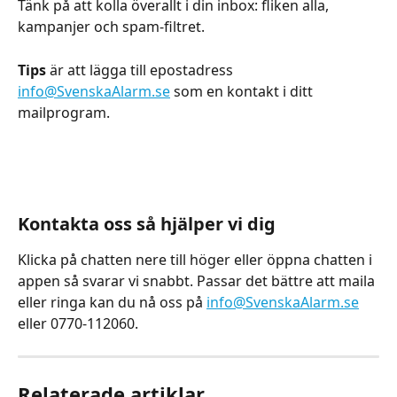
Tänk på att kolla överallt i din inbox: fliken alla, 
kampanjer och spam-filtret. 
Tips
 är att lägga till epostadress 
info@SvenskaAlarm.se
 som en kontakt i ditt 
mailprogram.
​Kontakta oss så hjälper vi dig
Klicka på chatten nere till höger eller öppna chatten i 
appen så svarar vi snabbt. Passar det bättre att maila 
eller ringa kan du nå oss på 
info@SvenskaAlarm.se
eller 0770-112060.
Relaterade artiklar