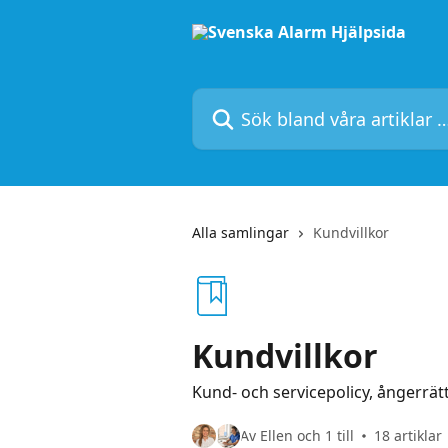
Hoppa till huvudinnehåll
Sök bland våra artiklar …
Alla samlingar
Kundvillkor
Kundvillkor
Kund- och servicepolicy, ångerrä
Av Ellen och 1 till
18 artiklar