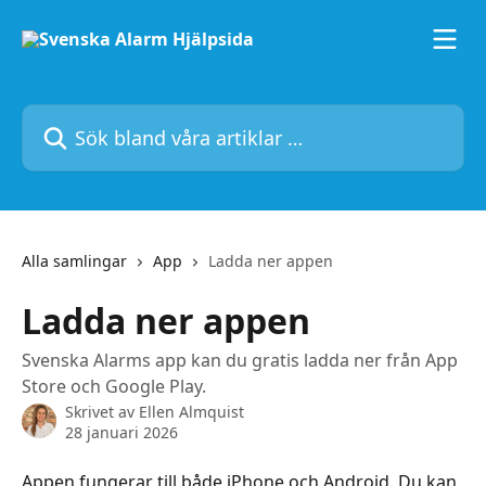
Hoppa till huvudinnehåll
Sök bland våra artiklar …
Alla samlingar
App
Ladda ner appen
Ladda ner appen
Svenska Alarms app kan du gratis ladda ner från App
Store och Google Play.
Skrivet av
Ellen Almquist
28 januari 2026
Appen fungerar till både iPhone och Android. Du kan 