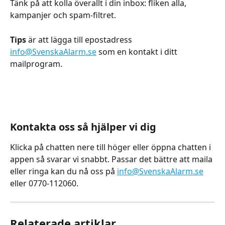
Tänk på att kolla överallt i din inbox: fliken alla, 
kampanjer och spam-filtret. 
Tips
 är att lägga till epostadress 
info@SvenskaAlarm.se
 som en kontakt i ditt 
mailprogram.
​Kontakta oss så hjälper vi dig
Klicka på chatten nere till höger eller öppna chatten i 
appen så svarar vi snabbt. Passar det bättre att maila 
eller ringa kan du nå oss på 
info@SvenskaAlarm.se
eller 0770-112060.
Relaterade artiklar