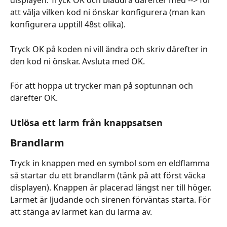
displayen. Tryck OK och bläddra därefter med --> för 
att välja vilken kod ni önskar konfigurera (man kan 
konfigurera upptill 48st olika).
Tryck OK på koden ni vill ändra och skriv därefter in 
den kod ni önskar. Avsluta med OK.
För att hoppa ut trycker man på soptunnan och 
därefter OK.
Utlösa ett larm från knappsatsen
Brandlarm
Tryck in knappen med en symbol som en eldflamma 
så startar du ett brandlarm (tänk på att först väcka 
displayen). Knappen är placerad längst ner till höger. 
Larmet är ljudande och sirenen förväntas starta. För 
att stänga av larmet kan du larma av.