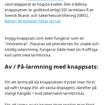
centralapparat av högsta kvalité. Den trådlösa 
knappsatsen är godkänd enligt SSF larmklass R av 
Svensk Brand- och Säkerhetscertifiering (SBSC). 
Batteri till enheten hittar du här.
Snygg knappsats som även fungerar som en 
"minicentral". Placeras vid ytterdörren för snabb och 
smidig avlarmning. Fungerar både med sin 4-siffriga 
kod samt med larmbricka. 
Av / På-larmning med knappsats: 
För att larma på via knappsatsen trycker man först 
på valfri knapp (för att väcka displayen), därefter på 
stängt hänglås + kod (alternativt larmbricka).
För att larma av via knappsatsen trycker man först 