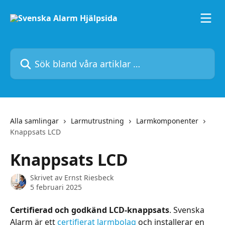
Hoppa till huvudinnehåll
Sök bland våra artiklar …
Alla samlingar
Larmutrustning
Larmkomponenter
Knappsats LCD
Knappsats LCD
Skrivet av
Ernst Riesbeck
5 februari 2025
Certifierad och godkänd LCD-knappsats
. Svenska 
Alarm är ett 
certifierat larmbolag
 och installerar en 