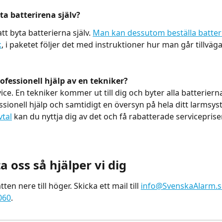
a batterirena själv?
att byta batterierna själv. 
Man kan dessutom beställa batteri
k
, i paketet följer det med instruktioner hur man går tillväga
rofessionell hjälp av en tekniker?
ce. En tekniker kommer ut till dig och byter alla batterierna
ssionell hjälp och samtidigt en översyn på hela ditt larmsys
vtal
 kan du nyttja dig av det och få rabatterade servicepriser
 oss så hjälper vi dig
ten nere till höger. Skicka ett mail till 
info@SvenskaAlarm.s
060
.