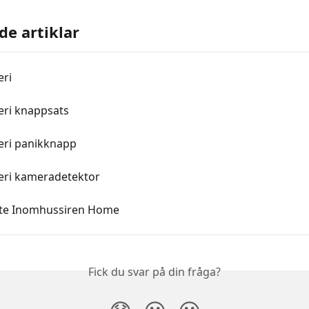
de artiklar
eri
eri knappsats
teri panikknapp
teri kameradetektor
yte Inomhussiren Home
Fick du svar på din fråga?