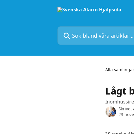
Hoppa till huvudinnehåll
Sök bland våra artiklar …
Alla samlinga
Lågt b
Inomhussire
Skrivet
23 nov