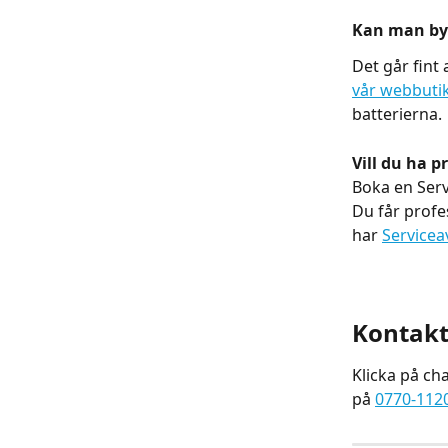
Kan man byt
Det går fint 
vår webbuti
batterierna.
Vill du ha p
Boka en Servi
Du får profe
har 
Servicea
Kontakta
Klicka på chat
på 
0770-112