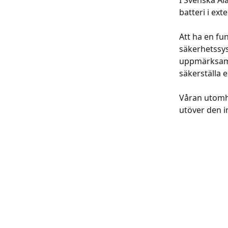
I Svenska Al
batteri i ext
Att ha en fun
säkerhetssy
uppmärksamhe
säkerställa e
Våran utomhu
utöver den i