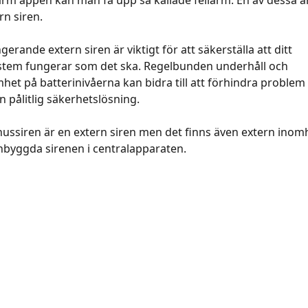
arm appen kan man få upp så kallade fellarm. En av dessa är
ern siren.
gerande extern siren är viktigt för att säkerställa att ditt 
stem fungerar som det ska. Regelbunden underhåll och 
t på batterinivåerna kan bidra till att förhindra problem
n pålitlig säkerhetslösning.
ssiren är en extern siren men det finns även extern inom
nbyggda sirenen i centralapparaten.