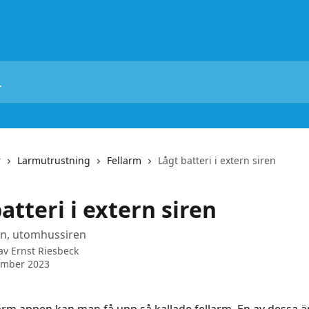
r
Larmutrustning
Fellarm
Lågt batteri i extern siren
atteri i extern siren
n, utomhussiren
 av
Ernst Riesbeck
ember 2023