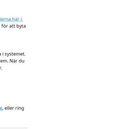
erna här i 
 för att byta 
 i systemet. 
tem. När du 
.
e
, eller ring 