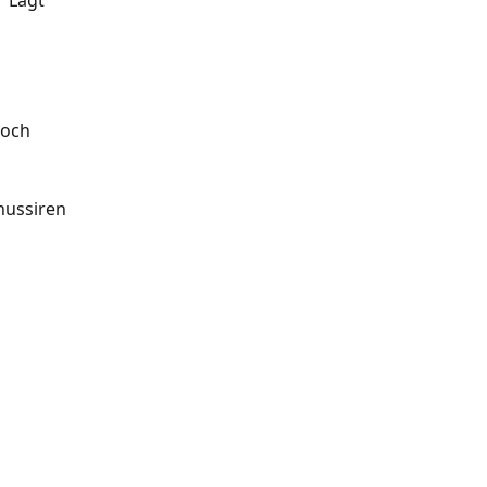
 Lågt 
 och 
hussiren 