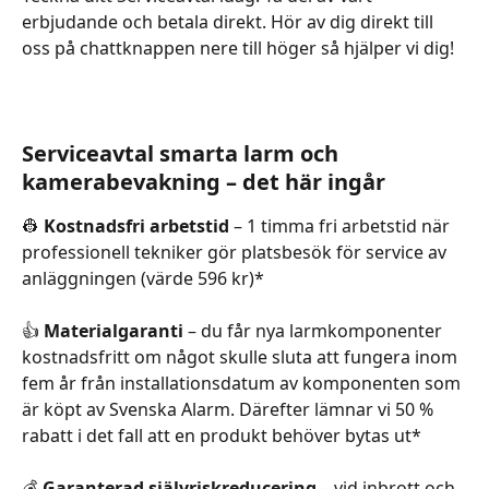
erbjudande och betala direkt. Hör av dig direkt till 
oss på chattknappen nere till höger så hjälper vi dig!
Serviceavtal smarta larm och 
kamerabevakning – det här ingår
👷 
Kostnadsfri arbetstid
 – 1 timma fri arbetstid när 
professionell tekniker gör platsbesök för service av 
anläggningen (värde 596 kr)*
👍 
Materialgaranti
 – du får nya larmkomponenter 
kostnadsfritt om något skulle sluta att fungera inom 
fem år från installationsdatum av komponenten som 
är köpt av Svenska Alarm. Därefter lämnar vi 50 % 
rabatt i det fall att en produkt behöver bytas ut*
💰 
Garanterad självriskreducering 
– vid inbrott och 