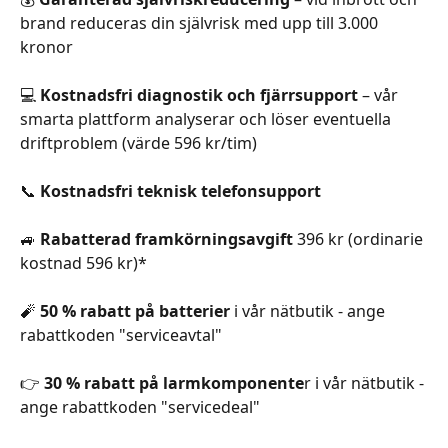
brand reduceras din självrisk med upp till 3.000 
kronor
💻 
Kostnadsfri diagnostik och fjärrsupport
 – vår 
smarta plattform analyserar och löser eventuella 
driftproblem (värde 596 kr/tim)
📞 
Kostnadsfri teknisk telefonsupport
🚙 
Rabatterad framkörningsavgift
 396 kr (ordinarie 
kostnad 596 kr)*
🧨 
50 % rabatt på batterier
 i vår nätbutik - ange 
rabattkoden "serviceavtal"
👉 
30 % rabatt på larmkomponente
r i vår nätbutik - 
ange rabattkoden "servicedeal"