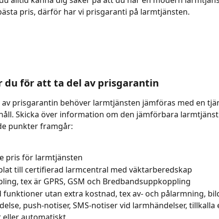
du alltid känna dig säker på att du har en modern larmtjänst 
sta pris, därför har vi prisgaranti på larmtjänsten.
 du för att ta del av prisgarantin
el av prisgarantin behöver larmtjänsten jämföras med en tjä
ll. Skicka över information om den jämförbara larmtjänst
e punkter framgår:
e pris för larmtjänsten
at till certifierad larmcentral med väktarberedskap
ling, tex är GPRS, GSM och Bredbandsuppkoppling
funktioner utan extra kostnad, tex av- och pålarmning, bild
else, push-notiser, SMS-notiser vid larmhändelser, tillkalla 
 eller automatiskt.