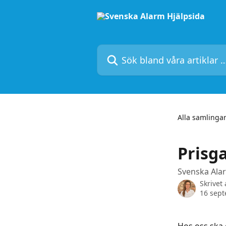
Hoppa till huvudinnehåll
Sök bland våra artiklar …
Alla samlinga
Prisg
Svenska Alar
Skrivet
16 sep