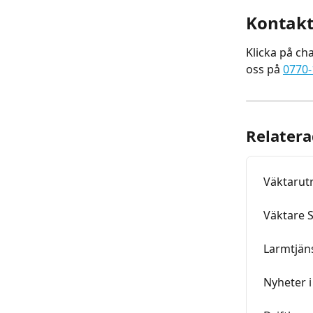
Kontakta
Klicka på chat
oss på 
0770
Relatera
Väktarut
Väktare 
Larmtjän
Nyheter 