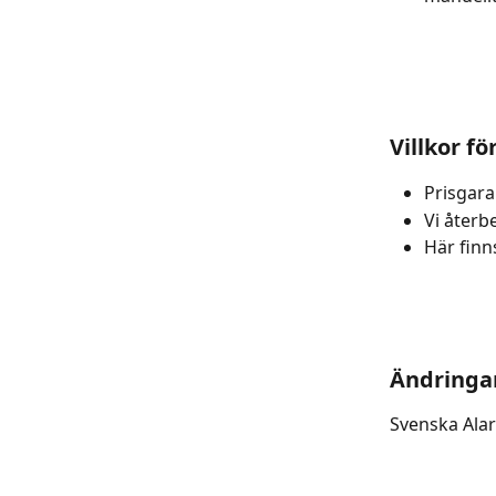
Villkor fö
Prisgara
Vi återb
Här finn
Ändringa
Svenska Ala