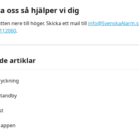
 oss så hjälper vi dig
ten nere till höger. Skicka ett mail till 
info@SvenskaAlarm.s
-112060
.
de artiklar
ryckning
Standby
st
i appen