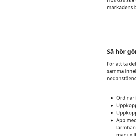
Hos oss ska 
markadens bä
Så hör gör
För att ta d
samma innehå
nedanståend
Ordinari
Uppkoppl
Uppkopp
App med 
larmhänd
manuellt