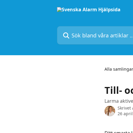
Hoppa till huvudinnehåll
Sök bland våra artiklar …
Alla samlinga
Till- 
Larma aktive
Skrivet
26 apri