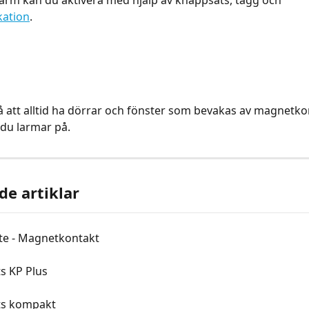
larm kan du aktivera med hjälp av knappsats, tagg och 
kation
.
på att alltid ha dörrar och fönster som bevakas av magnetko
 du larmar på.
de artiklar
yte - Magnetkontakt
s KP Plus
ts kompakt