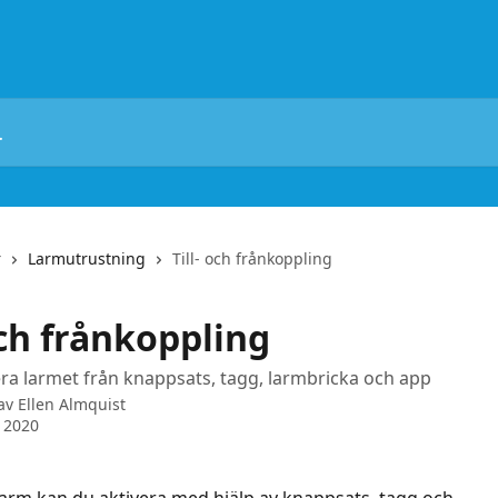
r
Larmutrustning
Till- och frånkoppling
och frånkoppling
ra larmet från knappsats, tagg, larmbricka och app
 av
Ellen Almquist
l 2020