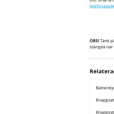
Ditt smarta 
telefonappli
​ 
OBS!
 Tänk 
stängda när
Relatera
Batterib
Knappsat
Knappsa