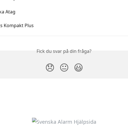
ka Atag
s Kompakt Plus
Fick du svar på din fråga?
😞
😐
😃