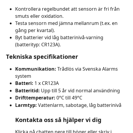
Kontrollera regelbundet att sensorn är fri från 
smuts eller oxidation.
Testa sensorn med jämna mellanrum (t.ex. en 
gång per kvartal).
Byt batterier vid låg batterinivå-varning 
(batterityp: CR123A).
Tekniska specifikationer
Kommunikation:
 Trådlös via Svenska Alarms 
system
Batteri:
 1 x CR123A
Batteritid:
 Upp till 5 år vid normal användning
Drifttemperatur:
 0°C till 49°C
Larmtyp:
 Vattenlarm, sabotage, låg batterinivå
Kontakta oss så hjälper vi dig
Klicka på chatten nere till höger eller skriv i 