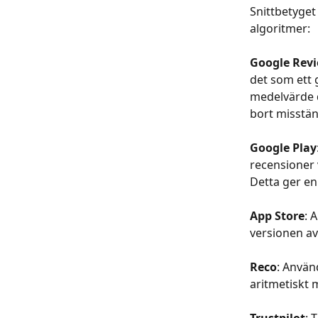
Snittbetyget
algoritmer:
Google Rev
det som ett 
medelvärde d
bort misstä
Google Play
recensioner v
Detta ger en
App Store
: 
versionen av
Reco
: Använ
aritmetiskt 
Trustpilot
: 