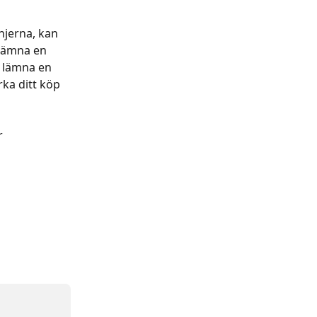
njerna, kan 
 lämna en 
 lämna en 
ka ditt köp 
r 