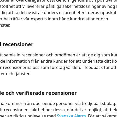
öster är ovärderliga för oss! Genom genuina och positiva
stolthet att vi levererar pålitliga säkerhetslösningar av hög k
ig att ta del av våra kunders erfarenheter - deras uppskat
 bekräftar vår expertis inom både kundrelationer och 
nster.
 recensioner
tt samla in recensioner och omdömen är att ge dig som kun
e information från andra kunder för att underlätta ditt kö
r recensionerna oss som företag värdefull feedback för att 
er och tjänster.
 och verifierade recensioner
a kommer från oberoende personer via tredjepartsbolag. F
tt recensionens äkthet ber dessa, där det är möjligt, att bek
er en riktig upplevelse med 
Svenska Alarm
. För att säkerst