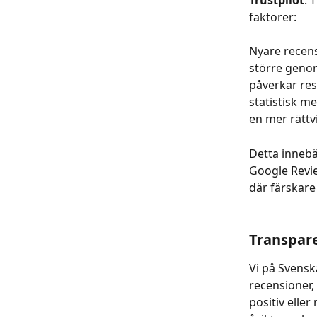
faktorer:
Nyare recensi
större genom
påverkar res
statistisk m
en mer rättv
Detta innebä
Google Revie
där färskare
Transpare
Vi på Svensk
recensioner,
positiv elle