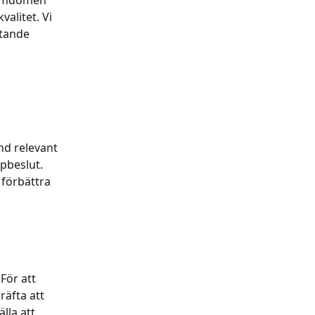
 omdömen 
valitet. Vi 
tande 
d relevant 
pbeslut. 
förbättra 
ör att 
räfta att 
älla att 