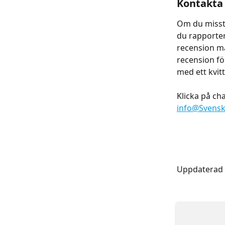
Kontakta 
Om du misstä
du rapportera
recension må
recension fö
med ett kvitt
Klicka på cha
info@Svensk
Uppdaterad 