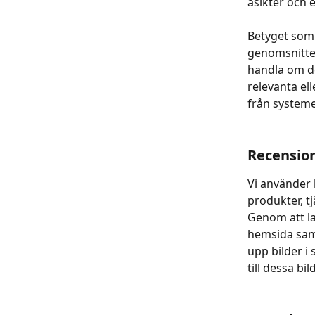
åsikter och 
Betyget som
genomsnittet
handla om de
relevanta ell
från systeme
Recensio
Vi använder k
produkter, t
Genom att la
hemsida sam
upp bilder i
till dessa bild