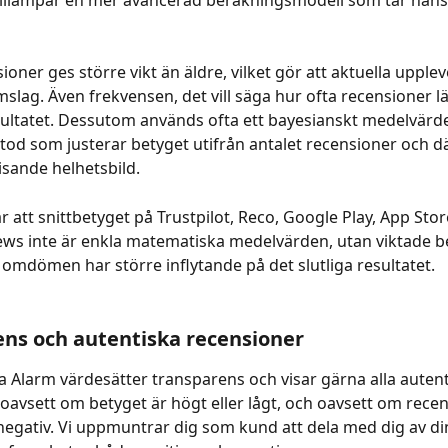
oner ges större vikt än äldre, vilket gör att aktuella uppleve
slag. Även frekvensen, det vill säga hur ofta recensioner l
ultatet. Dessutom används ofta ett bayesianskt medelvärde
etod som justerar betyget utifrån antalet recensioner och 
isande helhetsbild.
r att snittbetyget på Trustpilot, Reco, Google Play, App Stor
ws inte är enkla matematiska medelvärden, utan viktade b
 omdömen har större inflytande på det slutliga resultatet.
ns och autentiska recensioner
a Alarm värdesätter transparens och visar gärna alla autent
 oavsett om betyget är högt eller lågt, och oavsett om rece
r negativ. Vi uppmuntrar dig som kund att dela med dig av din