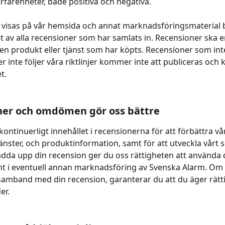
erfarenheter, både positiva och negativa.
 visas på vår hemsida och annat marknadsföringsmaterial 
 av alla recensioner som har samlats in. Recensioner ska e
n produkt eller tjänst som har köpts. Recensioner som inte
er inte följer våra riktlinjer kommer inte att publiceras och 
t.
ner och omdömen gör oss bättre
ontinuerligt innehållet i recensionerna för att förbättra vå
jänster, och produktinformation, samt för att utveckla vårt s
dda upp din recension ger du oss rättigheten att använda 
t i eventuell annan marknadsföring av Svenska Alarm. Om 
 samband med din recension, garanterar du att du äger rätt
er.