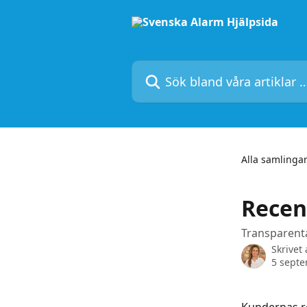
Hoppa till huvudinnehåll
Sök bland våra artiklar …
Alla samlinga
Recen
Transparent
Skrivet
5 sept