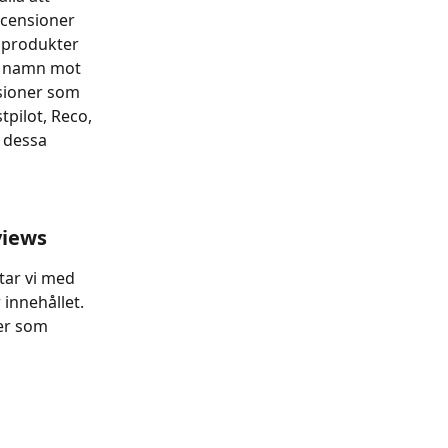
ecensioner 
 produkter 
ns namn mot 
sioner som 
pilot, Reco, 
 dessa 
views
tar vi med 
innehållet. 
er som 