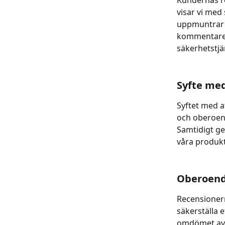
Kundernas r
visar vi med 
uppmuntrar d
kommentarer
säkerhetstjä
Syfte med
Syftet med a
och oberoend
Samtidigt ge
våra produkt
Oberoende
Recensionern
säkerställa e
omdömet avs