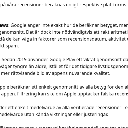
 på våra recensioner beräknas enligt respektive plattforms
iews
: Google anger inte exakt hur de beräknar betyget, men
genomsnitt. Det är dock inte nödvändigtvis ett rakt aritmeti
å de kan väga in faktorer som recensionsdatum, aktivitet ell
nkt spam.
: Sedan 2019 använder Google Play ett viktat genomsnitt dä
äger tyngre än äldre, istället för det tidigare livstidsgenoms
 mer rättvisande bild av appens nuvarande kvalitet.
Apple beräknar ett enkelt genomsnitt av alla betyg för den a
 appen. Filtrering kan ske om Apple upptäcker falska recen
der ett enkelt medelvärde av alla verifierade recensioner - et
medelvärde utan kända viktningar eller justeringar.
Tillämpar en mer avancerad beräkningsmodell som tar hänsyn 