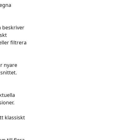
 egna 
 beskriver 
skt 
er filtrera 
r nyare 
nittet. 
ktuella 
sioner.
t klassiskt 
till flera 