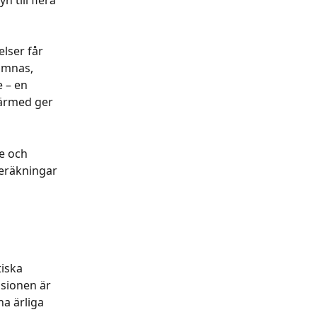
lser får 
ämnas, 
 – en 
därmed ger 
e och 
eräkningar 
iska 
nsionen är 
a ärliga 