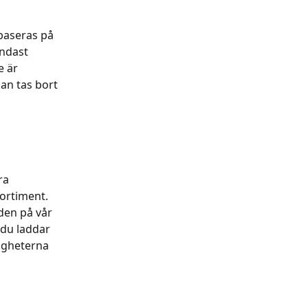
baseras på 
ndast 
 är 
kan tas bort 
ra 
ortiment. 
den på vår 
du laddar 
igheterna 