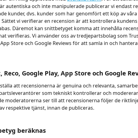
är autentiska och inte manipulerade publicerar vi endast r
rade kunder, dvs. kunder som har genomfört ett köp av våra
r. Sättet vi verifierar en recension är att kontrollera kunde
abas. Däremot kan snittbetyget komma att innehålla recen
nat verifieras. Vi använder oss av tredjepartsbolag som Trust
 App Store och Google Reviews för att samla in och hantera
t, Reco, Google Play, App Store och Google Re
rställa att recensionerna är genuina och relevanta, samarbe
partsleverantörer som tekniskt kontrollerar och modererar 
 moderatorerna ser till att recensionerna följer de riktlinj
av respektive tjänst, innan de publiceras.
betyg beräknas