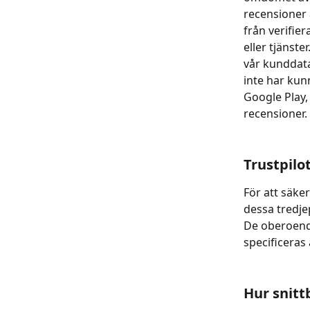
recensioner 
från verifie
eller tjänste
vår kunddat
inte har kun
Google Play,
recensioner.
Trustpilo
För att säke
dessa tredje
De oberoende
specificeras 
Hur snitt