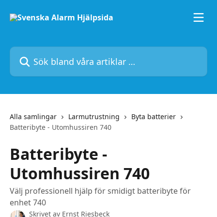
Hoppa till huvudinnehåll
Sök bland våra artiklar …
Alla samlingar
Larmutrustning
Byta batterier
Batteribyte - Utomhussiren 740
Batteribyte -
Utomhussiren 740
Välj professionell hjälp för smidigt batteribyte för
enhet 740
Skrivet av
Ernst Riesbeck