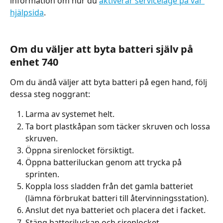
information om hur du 
aktiverar serviceläge på vår 
hjälpsida
.
Om du väljer att byta batteri själv på 
enhet 740
Om du ändå väljer att byta batteri på egen hand, följ 
dessa steg noggrant:
Larma av systemet helt.
Ta bort plastkåpan som täcker skruven och lossa 
skruven.
Öppna sirenlocket försiktigt.
Öppna batteriluckan genom att trycka på 
sprinten.
Koppla loss sladden från det gamla batteriet 
(lämna förbrukat batteri till återvinningsstation).
Anslut det nya batteriet och placera det i facket.
Stäng batteriluckan och sirenlocket.