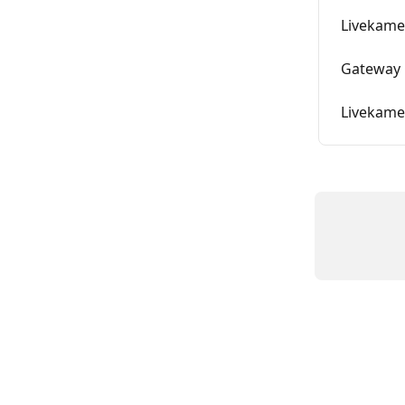
Livekame
Gateway
Livekam