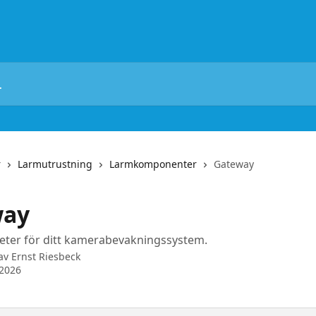
r
Larmutrustning
Larmkomponenter
Gateway
way
eter för ditt kamerabevakningssystem.
 av
Ernst Riesbeck
 2026