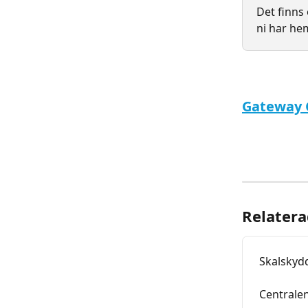
Det finns
ni har he
Gateway
Relatera
Skalskyd
Centrale