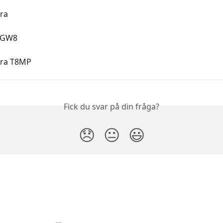
ra
 GW8
era T8MP
Fick du svar på din fråga?
😞
😐
😃