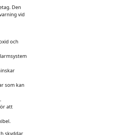
etag. Den 
varning vid 
oxid och 
 larmsystem 
minskar 
ar som kan 
.
ör att 
ibel.
ch skyddar 