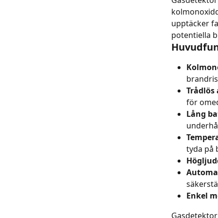
Gasdetektor 
kolmonoxidde
upptäcker fa
potentiella b
Huvudfun
Kolmono
brandrisk
Trådlös
för omed
Lång bat
underhå
Tempera
tyda på 
Högljud
Automat
säkerstä
Enkel m
Gasdetektor 