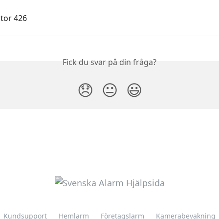
tor 426
Fick du svar på din fråga?
😞
😐
😃
Kundsupport
Hemlarm
Företagslarm
Kamerabevakning