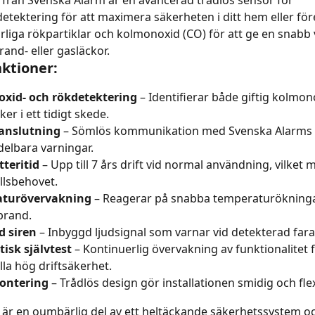
från Svenska Alarm är en avancerad trådlös sensor för 
tektering för att maximera säkerheten i ditt hem eller för
rliga rökpartiklar och kolmonoxid (CO) för att ge en snabb 
rand- eller gasläckor.
ktioner:
xid- och rökdetektering
 – Identifierar både giftig kolmon
er i ett tidigt skede.
 anslutning
 – Sömlös kommunikation med Svenska Alarms
elbara varningar.
teritid
 – Upp till 7 års drift vid normal användning, vilket 
llsbehovet.
turövervakning
 – Reagerar på snabba temperaturökning
brand.
d siren
 – Inbyggd ljudsignal som varnar vid detekterad fara
isk självtest
 – Kontinuerlig övervakning av funktionalitet f
lla hög driftsäkerhet.
ontering
 – Trådlös design gör installationen smidig och flex
är en oumbärlig del av ett heltäckande säkerhetssystem o