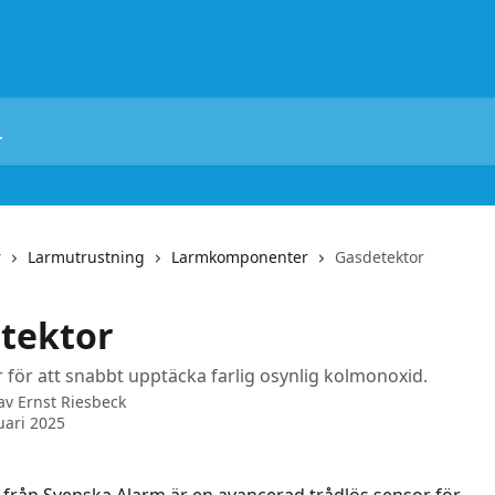
r
Larmutrustning
Larmkomponenter
Gasdetektor
tektor
 för att snabbt upptäcka farlig osynlig kolmonoxid.
 av
Ernst Riesbeck
uari 2025