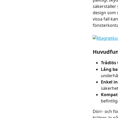
pålitligt sky
säkerställer
design som s
vissa fall ka
fönsterkonta
Huvudfun
Trådlös
Lång bat
underhå
Enkel in
säkerhet
Kompati
befintli
Dörr- och fö
hjälper är p