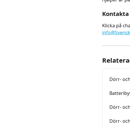
Kontakta 
Klicka på chat
info@Svensk
Relatera
Dörr- oc
Batteriby
Dörr- oc
Dörr- oc