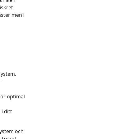
ekniken 
iskret 
ster men i 
system.
r 
ör optimal 
i ditt 
system och 
tryggt. 