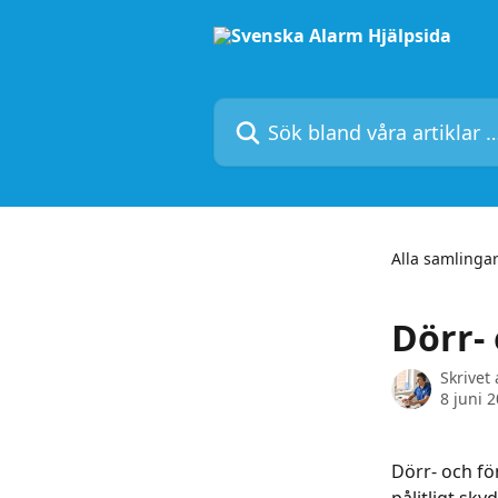
Hoppa till huvudinnehåll
Sök bland våra artiklar …
Alla samlinga
Dörr-
Skrivet
8 juni 
Dörr- och fö