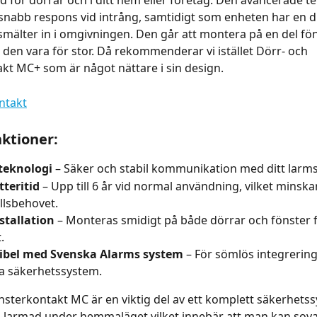
dd för dörrar och i ditt hem eller företag. Den avancerade t
 snabb respons vid intrång, samtidigt som enheten har en d
mälter in i omgivningen. Den går att montera på en del fön
n den vara för stor. Då rekommenderar vi istället Dörr- och 
kt MC+ som är något nättare i sin design. 
ktioner:
 teknologi
 – Säker och stabil kommunikation med ditt larm
teritid
 – Upp till 6 år vid normal användning, vilket minska
llsbehovet.
stallation
 – Monteras smidigt på både dörrar och fönster f
.
bel med Svenska Alarms system
 – För sömlös integrering 
ga säkerhetssystem.
nsterkontakt MC är en viktig del av ett komplett säkerhets
å-larmad under hemmaläget vilket innebär att man kan sova 